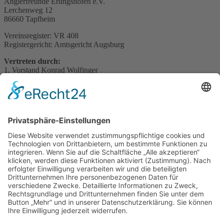
Anglerfreunde Erlingshofen e.V.
Lerchenweg 12
86660 Tapfheim
Vereinsregister: VR 408
Registergericht: Amtsgericht Augsburg
Vertreten durch:
1. Vorstand Konrad Wolfinger
Kontakt
Telefon: 0173/9654864
E-Mail:
info@anglerfreunde-erlingshofen.de
Verbraucher­streit­beilegung/Universal­
schlichtungs­stelle
Wir sind nicht bereit oder verpflichtet, an Streitbeilegungsverfahren
vor einer Verbraucherschlichtungsstelle teilzunehmen.
Gestaltung der Homepage: