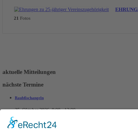
EHRUNGE
21
Fotos
aktuelle Mitteilungen
nächste Termine
Raubfischangeln
25. Oktober 2026
8:00
-
12:00
Winterwanderung
28. Dezember 2026
16:00
-
19:00