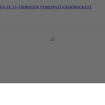
N ZU 25-JÄHRIGER VEREINSZUGEHÖRIGKEIT